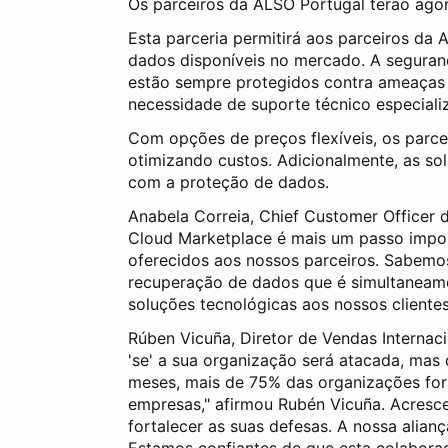
Os parceiros da ALSO Portugal terão ago
Esta parceria permitirá aos parceiros da
dados disponíveis no mercado. A seguran
estão sempre protegidos contra ameaças ex
necessidade de suporte técnico especiali
Com opções de preços flexíveis, os parce
otimizando custos. Adicionalmente, as s
com a proteção de dados.
Anabela Correia, Chief Customer Officer 
Cloud Marketplace é mais um passo impor
oferecidos aos nossos parceiros. Sabemo
recuperação de dados que é simultaneamen
soluções tecnológicas aos nossos cliente
Rúben Vicuña, Diretor de Vendas Internaci
'se' a sua organização será atacada, mas
meses, mais de 75% das organizações fora
empresas," afirmou Rubén Vicuña. Acresc
fortalecer as suas defesas. A nossa alia