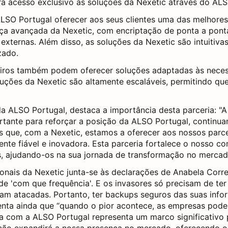
ra acesso exclusivo às soluções da Nexetic através do AL
 ALSO Portugal oferecer aos seus clientes uma das melhor
ça avançada da Nexetic, com encriptação de ponta a ponta
ternas. Além disso, as soluções da Nexetic são intuitivas
zado.
iros também podem oferecer soluções adaptadas às necess
oluções da Nexetic são altamente escaláveis, permitindo 
da ALSO Portugal, destaca a importância desta parceria: "
tante para reforçar a posição da ALSO Portugal, continua
s que, com a Nexetic, estamos a oferecer aos nossos parc
te fiável e inovadora. Esta parceria fortalece o nosso c
s, ajudando-os na sua jornada de transformação no mercad
onais da Nexetic junta-se às declarações de Anabela Corre
 de 'com que frequência'. E os invasores só precisam de te
m atacadas. Portanto, ter backups seguros das suas inform
enta ainda que “quando o pior acontece, as empresas pode
nça com a ALSO Portugal representa um marco significativo