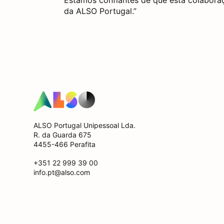
Estamos confiantes de que esta colabora
da ALSO Portugal.”
ALSO Portugal Unipessoal Lda.
R. da Guarda 675
4455-466 Perafita
+351 22 999 39 00
info.pt@also.com