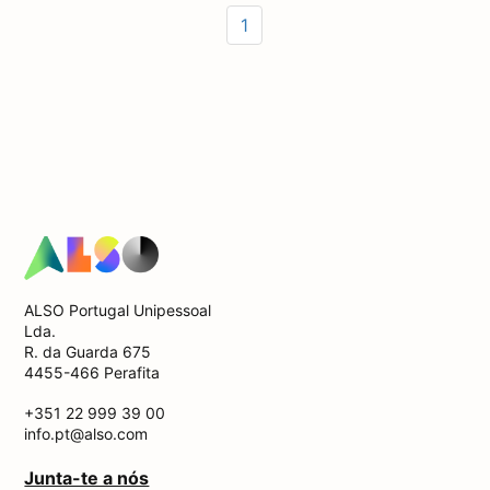
1
ALSO Portugal Unipessoal
Lda.
R. da Guarda 675
4455-466 Perafita
+351 22 999 39 00
info.pt@also.com
Junta-te a nós